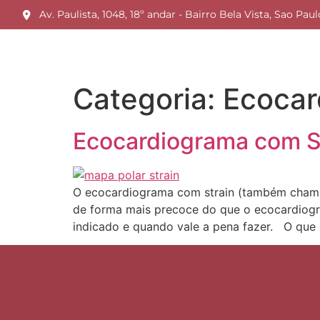
Av. Paulista, 1048, 18º andar - Bairro Bela Vista, Sao Pau
Categoria:
Ecocar
Ecocardiograma com St
O ecocardiograma com strain (também chama
de forma mais precoce do que o ecocardiogra
indicado e quando vale a pena fazer. O que 