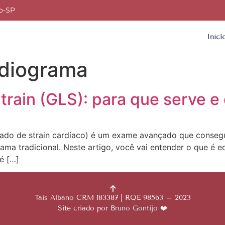
lo-SP
Iníci
diograma
rain (GLS): para que serve e
do de strain cardíaco) é um exame avançado que consegu
ma tradicional. Neste artigo, você vai entender o que é 
é […]
Tais Albano CRM 183387 | RQE 98563 – 2023
Site criado por
Bruno Gontijo
❤️