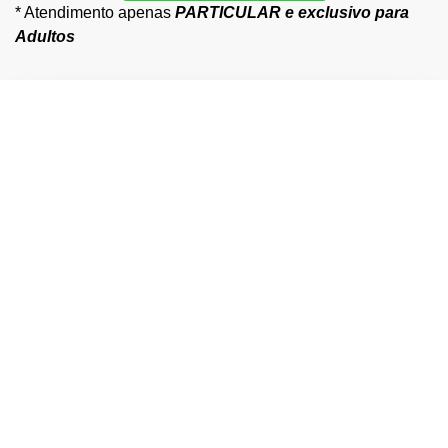
* Atendimento apenas
PARTICULAR e exclusivo para
Adultos
CheckUp
Avaliação
Ecocardiograma
Consulta
Cardiológico
pré-
com
on-line
operatória
strain
Mapeie a
O mesmo
saúde do
Agilize
Tecnologia
cuidado e
seu
sua
de ponta
atenção,
coração e
cirurgia
para um
onde quer
viva com
com
cuidado
que você
mais
segurança.
preventivo.
esteja. A
segurança.
Parecer
Detecção
cardiologia
Foco na
cardiológico
de
de alto
prevenção
e exames
alterações
nível com